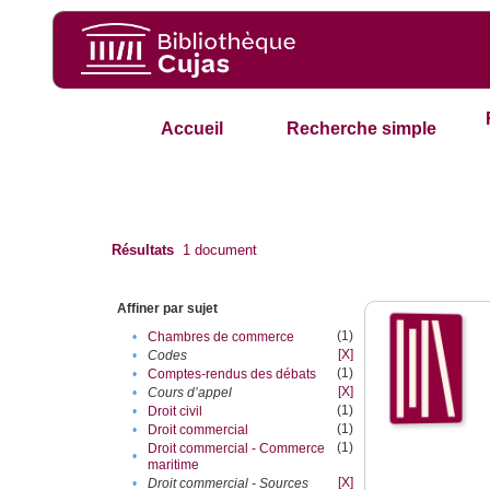
Accueil
Recherche simple
Résultats
1
document
Affiner par sujet
(1)
•
Chambres de commerce
[X]
•
Codes
(1)
•
Comptes-rendus des débats
[X]
•
Cours d’appel
(1)
•
Droit civil
(1)
•
Droit commercial
(1)
Droit commercial - Commerce
•
maritime
[X]
•
Droit commercial - Sources