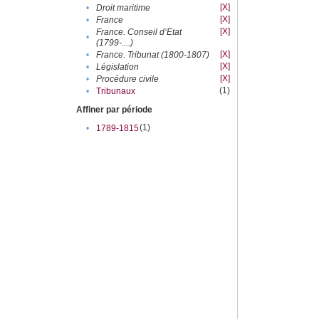
[X]
•
Droit maritime
[X]
•
France
[X]
France. Conseil d’Etat
•
(1799-....)
[X]
•
France. Tribunat (1800-1807)
[X]
•
Législation
[X]
•
Procédure civile
(1)
•
Tribunaux
Affiner par période
(1)
•
1789-1815