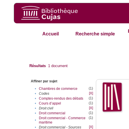
Accueil
Recherche simple
Résultats
1
document
Affiner par sujet
(1)
•
Chambres de commerce
[X]
•
Codes
(1)
•
Comptes-rendus des débats
(1)
•
Cours d’appel
[X]
•
Droit civil
(1)
•
Droit commercial
(1)
Droit commercial - Commerce
•
maritime
[X]
•
Droit commercial - Sources