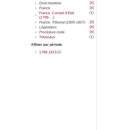
[X]
•
Droit maritime
[X]
•
France
(1)
France. Conseil d’Etat
•
(1799-....)
[X]
•
France. Tribunat (1800-1807)
[X]
•
Législation
[X]
•
Procédure civile
(1)
•
Tribunaux
Affiner par période
(1)
•
1789-1815