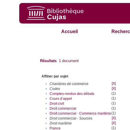
Accueil
Recherc
Résultats
1
document
Affiner par sujet
[X]
•
Chambres de commerce
[X]
•
Codes
(1)
•
Comptes-rendus des débats
(1)
•
Cours d’appel
(1)
•
Droit civil
(1)
•
Droit commercial
(1)
•
Droit commercial - Commerce maritime
[X]
•
Droit commercial - Sources
[X]
•
Droit maritime
(1)
•
France