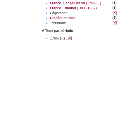
(1)
•
France. Conseil d’Etat (1799-....)
(1)
•
France. Tribunat (1800-1807)
[X]
•
Législation
(1)
•
Procédure civile
[X]
•
Tribunaux
Affiner par période
[X]
•
1789-1815