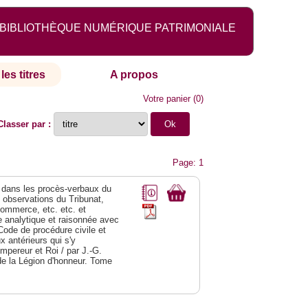
BIBLIOTHÈQUE NUMÉRIQUE PATRIMONIALE
les titres
A propos
Votre panier
(
0
)
Classer par :
Page: 1
dans les procès-verbaux du
s observations du Tribunat,
commerce, etc. etc. et
analytique et raisonnée avec
Code de procédure civile et
 antérieurs qui s'y
Empereur et Roi / par J.-G.
de la Légion d'honneur. Tome