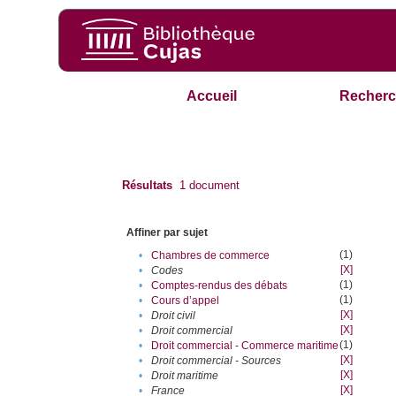
Accueil
Recherc
Résultats
1
document
Affiner par sujet
(1)
•
Chambres de commerce
[X]
•
Codes
(1)
•
Comptes-rendus des débats
(1)
•
Cours d’appel
[X]
•
Droit civil
[X]
•
Droit commercial
(1)
•
Droit commercial - Commerce maritime
[X]
•
Droit commercial - Sources
[X]
•
Droit maritime
[X]
•
France