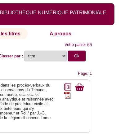
BIBLIOTHÈQUE NUMÉRIQUE PATRIMONIALE
les titres
A propos
Votre panier
(
0
)
Classer par :
Page: 1
dans les procès-verbaux du
s observations du Tribunat,
commerce, etc. etc. et
analytique et raisonnée avec
Code de procédure civile et
 antérieurs qui s'y
Empereur et Roi / par J.-G.
de la Légion d'honneur. Tome