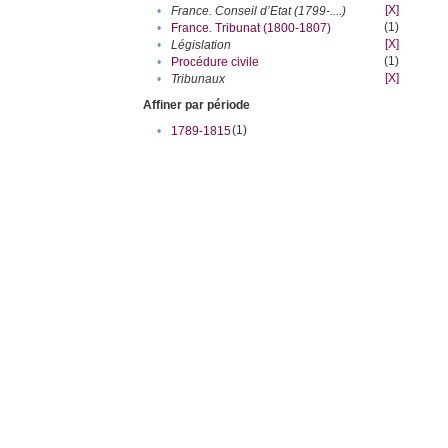
[X]
•
France. Conseil d’Etat (1799-....)
(1)
•
France. Tribunat (1800-1807)
[X]
•
Législation
(1)
•
Procédure civile
[X]
•
Tribunaux
Affiner par période
(1)
•
1789-1815