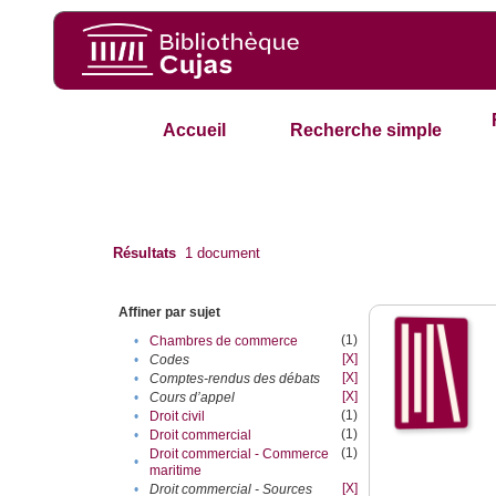
Accueil
Recherche simple
Résultats
1
document
Affiner par sujet
(1)
•
Chambres de commerce
[X]
•
Codes
[X]
•
Comptes-rendus des débats
[X]
•
Cours d’appel
(1)
•
Droit civil
(1)
•
Droit commercial
(1)
Droit commercial - Commerce
•
maritime
[X]
•
Droit commercial - Sources