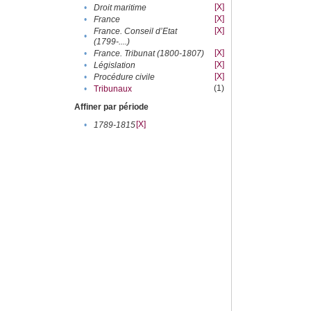
[X]
•
Droit maritime
[X]
•
France
[X]
France. Conseil d’Etat
•
(1799-....)
[X]
•
France. Tribunat (1800-1807)
[X]
•
Législation
[X]
•
Procédure civile
(1)
•
Tribunaux
Affiner par période
[X]
•
1789-1815