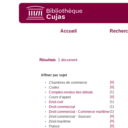
Accueil
Recherc
Résultats
1
document
Affiner par sujet
[X]
•
Chambres de commerce
[X]
•
Codes
(1)
•
Comptes-rendus des débats
[X]
•
Cours d’appel
(1)
•
Droit civil
(1)
•
Droit commercial
(1)
•
Droit commercial - Commerce maritime
[X]
•
Droit commercial - Sources
[X]
•
Droit maritime
[X]
•
France