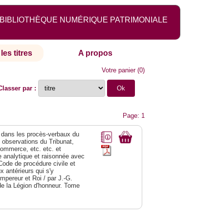
BIBLIOTHÈQUE NUMÉRIQUE PATRIMONIALE
les titres
A propos
Votre panier
(
0
)
Classer par :
Page: 1
dans les procès-verbaux du
s observations du Tribunat,
commerce, etc. etc. et
analytique et raisonnée avec
Code de procédure civile et
 antérieurs qui s'y
Empereur et Roi / par J.-G.
de la Légion d'honneur. Tome