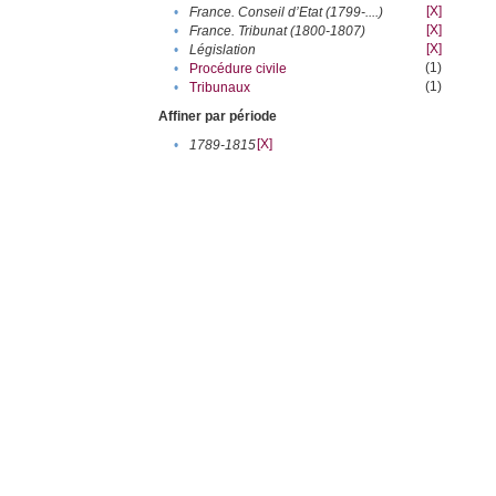
[X]
•
France. Conseil d’Etat (1799-....)
[X]
•
France. Tribunat (1800-1807)
[X]
•
Législation
(1)
•
Procédure civile
(1)
•
Tribunaux
Affiner par période
[X]
•
1789-1815