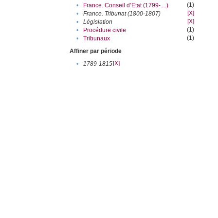
(1)
•
France. Conseil d’Etat (1799-....)
[X]
•
France. Tribunat (1800-1807)
[X]
•
Législation
(1)
•
Procédure civile
(1)
•
Tribunaux
Affiner par période
[X]
•
1789-1815