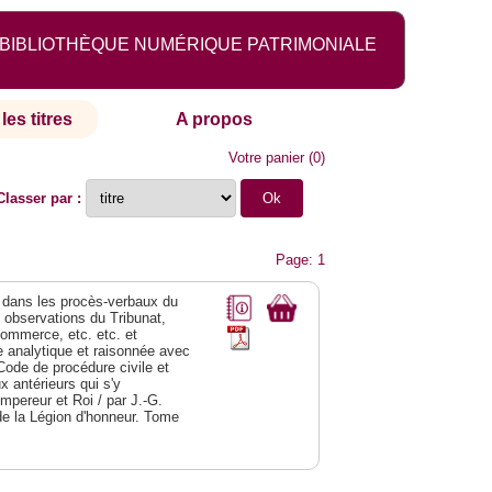
BIBLIOTHÈQUE NUMÉRIQUE PATRIMONIALE
les titres
A propos
Votre panier
(
0
)
Classer par :
Page: 1
dans les procès-verbaux du
s observations du Tribunat,
commerce, etc. etc. et
analytique et raisonnée avec
Code de procédure civile et
 antérieurs qui s'y
Empereur et Roi / par J.-G.
de la Légion d'honneur. Tome