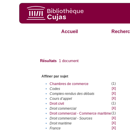
Accueil
Recherc
Résultats
1
document
Affiner par sujet
(1)
•
Chambres de commerce
[X]
•
Codes
[X]
•
Comptes-rendus des débats
[X]
•
Cours d’appel
(1)
•
Droit civil
[X]
•
Droit commercial
(1)
•
Droit commercial - Commerce maritime
[X]
•
Droit commercial - Sources
[X]
•
Droit maritime
[X]
•
France