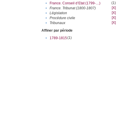
(1)
•
France. Conseil d’Etat (1799-....)
[X]
•
France. Tribunat (1800-1807)
[X]
•
Législation
[X]
•
Procédure civile
[X]
•
Tribunaux
Affiner par période
(1)
•
1789-1815