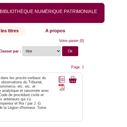
BIBLIOTHÈQUE NUMÉRIQUE PATRIMONIALE
les titres
A propos
Votre panier
(
0
)
Classer par :
Page: 1
dans les procès-verbaux du
s observations du Tribunat,
commerce, etc. etc. et
analytique et raisonnée avec
Code de procédure civile et
 antérieurs qui s'y
Empereur et Roi / par J.-G.
de la Légion d'honneur. Tome