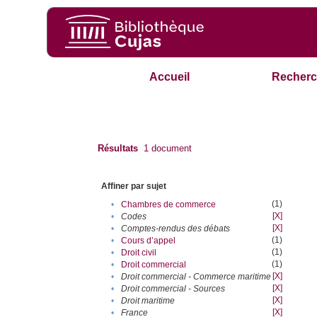
Accueil
Recherc
Résultats
1
document
Affiner par sujet
(1)
•
Chambres de commerce
[X]
•
Codes
[X]
•
Comptes-rendus des débats
(1)
•
Cours d’appel
(1)
•
Droit civil
(1)
•
Droit commercial
[X]
•
Droit commercial - Commerce maritime
[X]
•
Droit commercial - Sources
[X]
•
Droit maritime
[X]
•
France