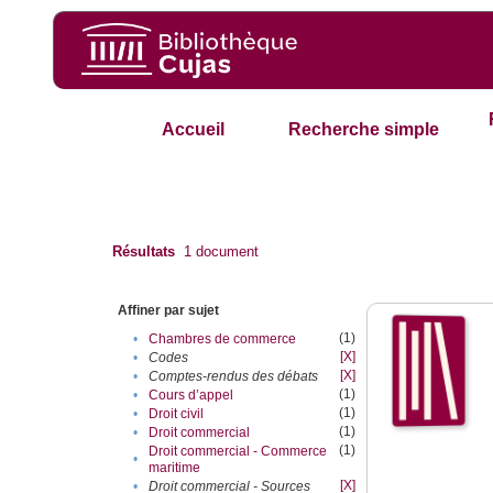
Accueil
Recherche simple
Résultats
1
document
Affiner par sujet
(1)
•
Chambres de commerce
[X]
•
Codes
[X]
•
Comptes-rendus des débats
(1)
•
Cours d’appel
(1)
•
Droit civil
(1)
•
Droit commercial
(1)
Droit commercial - Commerce
•
maritime
[X]
•
Droit commercial - Sources