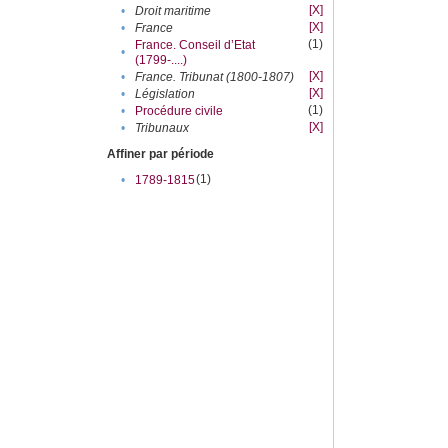
[X]
•
Droit maritime
[X]
•
France
(1)
France. Conseil d’Etat
•
(1799-....)
[X]
•
France. Tribunat (1800-1807)
[X]
•
Législation
(1)
•
Procédure civile
[X]
•
Tribunaux
Affiner par période
(1)
•
1789-1815