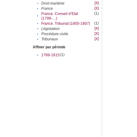
[X]
•
Droit maritime
[X]
•
France
(1)
France. Conseil d’Etat
•
(1799-....)
(1)
•
France. Tribunat (1800-1807)
[X]
•
Législation
[X]
•
Procédure civile
[X]
•
Tribunaux
Affiner par période
(1)
•
1789-1815