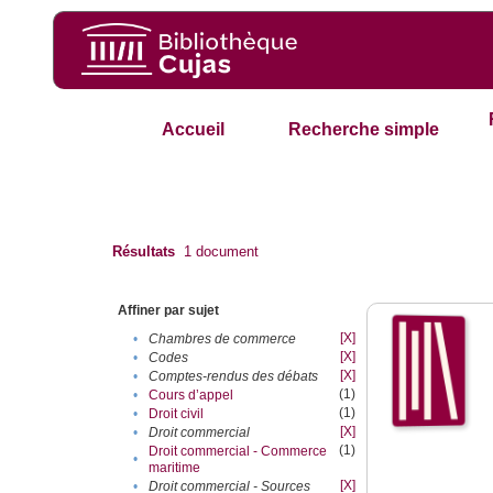
Accueil
Recherche simple
Résultats
1
document
Affiner par sujet
[X]
•
Chambres de commerce
[X]
•
Codes
[X]
•
Comptes-rendus des débats
(1)
•
Cours d’appel
(1)
•
Droit civil
[X]
•
Droit commercial
(1)
Droit commercial - Commerce
•
maritime
[X]
•
Droit commercial - Sources