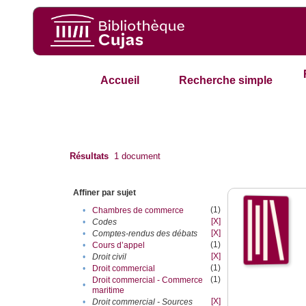
Accueil
Recherche simple
Résultats
1
document
Affiner par sujet
(1)
•
Chambres de commerce
[X]
•
Codes
[X]
•
Comptes-rendus des débats
(1)
•
Cours d’appel
[X]
•
Droit civil
(1)
•
Droit commercial
(1)
Droit commercial - Commerce
•
maritime
[X]
•
Droit commercial - Sources