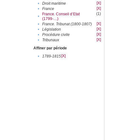
[X]
•
Droit maritime
[X]
•
France
(1)
France. Conseil d’Etat
•
(1799-....)
[X]
•
France. Tribunat (1800-1807)
[X]
•
Législation
[X]
•
Procédure civile
[X]
•
Tribunaux
Affiner par période
[X]
•
1789-1815