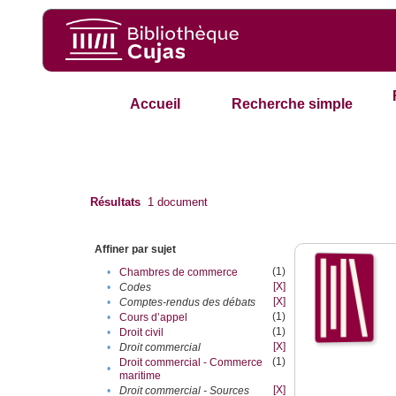
Accueil
Recherche simple
Résultats
1
document
Affiner par sujet
(1)
•
Chambres de commerce
[X]
•
Codes
[X]
•
Comptes-rendus des débats
(1)
•
Cours d’appel
(1)
•
Droit civil
[X]
•
Droit commercial
(1)
Droit commercial - Commerce
•
maritime
[X]
•
Droit commercial - Sources