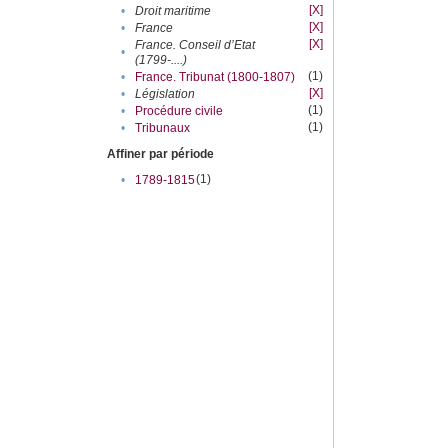
[X]
•
Droit maritime
[X]
•
France
[X]
France. Conseil d’Etat
•
(1799-....)
(1)
•
France. Tribunat (1800-1807)
[X]
•
Législation
(1)
•
Procédure civile
(1)
•
Tribunaux
Affiner par période
(1)
•
1789-1815