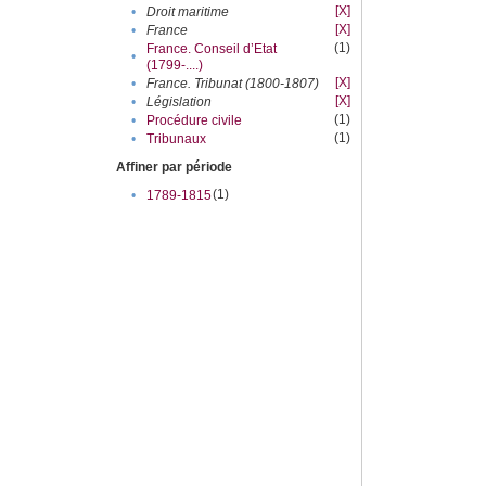
[X]
•
Droit maritime
[X]
•
France
(1)
France. Conseil d’Etat
•
(1799-....)
[X]
•
France. Tribunat (1800-1807)
[X]
•
Législation
(1)
•
Procédure civile
(1)
•
Tribunaux
Affiner par période
(1)
•
1789-1815