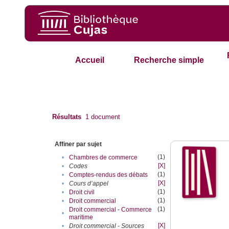
Accueil
Recherche simple
Résultats
1
document
Affiner par sujet
(1)
•
Chambres de commerce
[X]
•
Codes
(1)
•
Comptes-rendus des débats
[X]
•
Cours d’appel
(1)
•
Droit civil
(1)
•
Droit commercial
(1)
Droit commercial - Commerce
•
maritime
[X]
•
Droit commercial - Sources