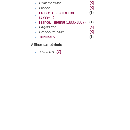
[X]
•
Droit maritime
[X]
•
France
(1)
France. Conseil d’Etat
•
(1799-....)
(1)
•
France. Tribunat (1800-1807)
[X]
•
Législation
[X]
•
Procédure civile
(1)
•
Tribunaux
Affiner par période
[X]
•
1789-1815