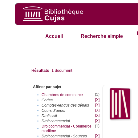
Accueil
Recherche simple
Résultats
1
document
Affiner par sujet
(1)
•
Chambres de commerce
[X]
•
Codes
[X]
•
Comptes-rendus des débats
[X]
•
Cours d’appel
[X]
•
Droit civil
[X]
•
Droit commercial
(1)
Droit commercial - Commerce
•
maritime
[X]
•
Droit commercial - Sources