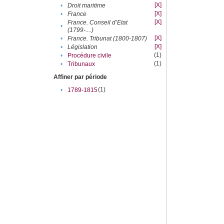
[X]
•
Droit maritime
[X]
•
France
[X]
France. Conseil d’Etat
•
(1799-....)
[X]
•
France. Tribunat (1800-1807)
[X]
•
Législation
(1)
•
Procédure civile
(1)
•
Tribunaux
Affiner par période
(1)
•
1789-1815