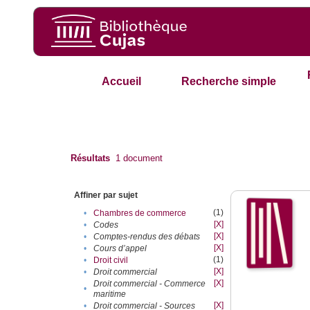
Accueil
Recherche simple
Résultats
1
document
Affiner par sujet
(1)
•
Chambres de commerce
[X]
•
Codes
[X]
•
Comptes-rendus des débats
[X]
•
Cours d’appel
(1)
•
Droit civil
[X]
•
Droit commercial
[X]
Droit commercial - Commerce
•
maritime
[X]
•
Droit commercial - Sources