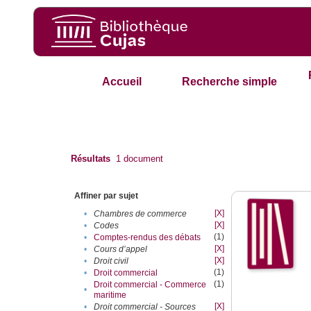
Accueil
Recherche simple
Résultats
1
document
Affiner par sujet
[X]
•
Chambres de commerce
[X]
•
Codes
(1)
•
Comptes-rendus des débats
[X]
•
Cours d’appel
[X]
•
Droit civil
(1)
•
Droit commercial
(1)
Droit commercial - Commerce
•
maritime
[X]
•
Droit commercial - Sources