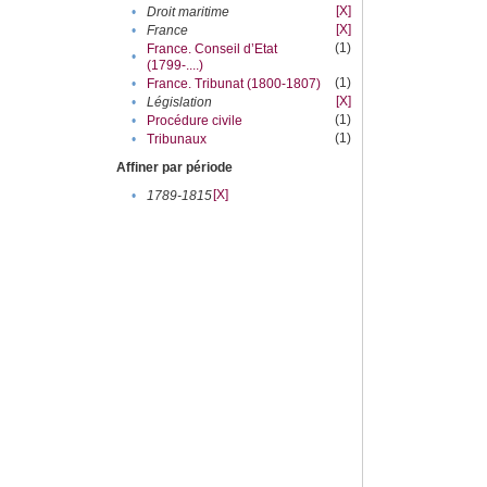
[X]
•
Droit maritime
[X]
•
France
(1)
France. Conseil d’Etat
•
(1799-....)
(1)
•
France. Tribunat (1800-1807)
[X]
•
Législation
(1)
•
Procédure civile
(1)
•
Tribunaux
Affiner par période
[X]
•
1789-1815