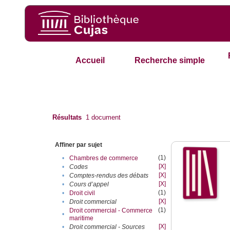
Accueil
Recherche simple
Résultats
1
document
Affiner par sujet
(1)
•
Chambres de commerce
[X]
•
Codes
[X]
•
Comptes-rendus des débats
[X]
•
Cours d’appel
(1)
•
Droit civil
[X]
•
Droit commercial
(1)
Droit commercial - Commerce
•
maritime
[X]
•
Droit commercial - Sources