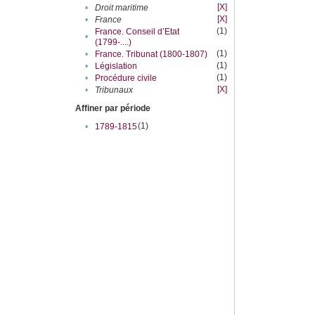
[X]
•
Droit maritime
[X]
•
France
(1)
France. Conseil d’Etat
•
(1799-....)
(1)
•
France. Tribunat (1800-1807)
(1)
•
Législation
(1)
•
Procédure civile
[X]
•
Tribunaux
Affiner par période
(1)
•
1789-1815