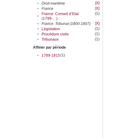
[X]
•
Droit maritime
[X]
•
France
(1)
France. Conseil d’Etat
•
(1799-....)
[X]
•
France. Tribunat (1800-1807)
(1)
•
Législation
(1)
•
Procédure civile
(1)
•
Tribunaux
Affiner par période
(1)
•
1789-1815