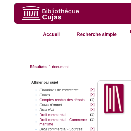
Accueil
Recherche simple
Résultats
1
document
Affiner par sujet
[X]
•
Chambres de commerce
[X]
•
Codes
(1)
•
Comptes-rendus des débats
[X]
•
Cours d’appel
[X]
•
Droit civil
(1)
•
Droit commercial
(1)
Droit commercial - Commerce
•
maritime
[X]
•
Droit commercial - Sources