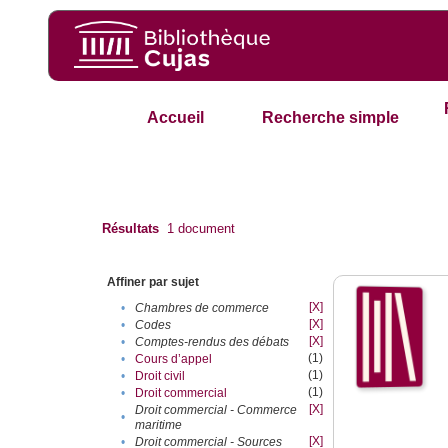
Accueil
Recherche simple
Résultats
1
document
Affiner par sujet
[X]
•
Chambres de commerce
[X]
•
Codes
[X]
•
Comptes-rendus des débats
(1)
•
Cours d’appel
(1)
•
Droit civil
(1)
•
Droit commercial
[X]
Droit commercial - Commerce
•
maritime
[X]
•
Droit commercial - Sources