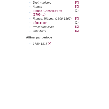
[X]
•
Droit maritime
[X]
•
France
(1)
France. Conseil d’Etat
•
(1799-....)
[X]
•
France. Tribunat (1800-1807)
(1)
•
Législation
[X]
•
Procédure civile
[X]
•
Tribunaux
Affiner par période
[X]
•
1789-1815