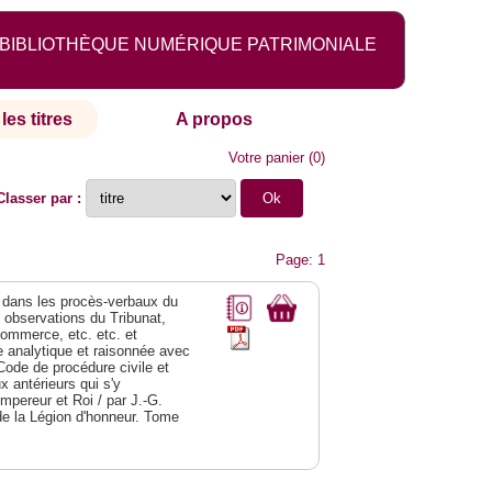
BIBLIOTHÈQUE NUMÉRIQUE PATRIMONIALE
les titres
A propos
Votre panier
(
0
)
Classer par :
Page: 1
dans les procès-verbaux du
s observations du Tribunat,
commerce, etc. etc. et
analytique et raisonnée avec
Code de procédure civile et
 antérieurs qui s'y
Empereur et Roi / par J.-G.
de la Légion d'honneur. Tome