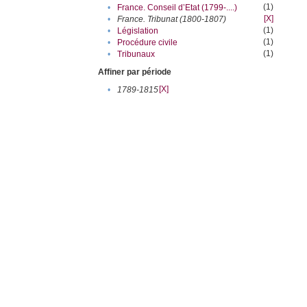
(1)
•
France. Conseil d’Etat (1799-....)
[X]
•
France. Tribunat (1800-1807)
(1)
•
Législation
(1)
•
Procédure civile
(1)
•
Tribunaux
Affiner par période
[X]
•
1789-1815