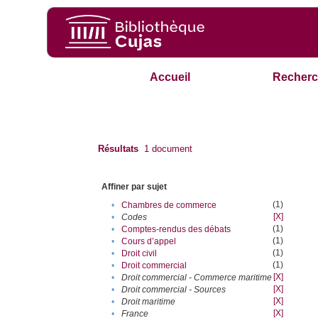
Accueil
Recherc
Résultats
1
document
Affiner par sujet
(1)
•
Chambres de commerce
[X]
•
Codes
(1)
•
Comptes-rendus des débats
(1)
•
Cours d’appel
(1)
•
Droit civil
(1)
•
Droit commercial
[X]
•
Droit commercial - Commerce maritime
[X]
•
Droit commercial - Sources
[X]
•
Droit maritime
[X]
•
France