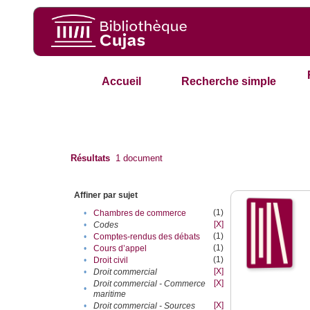
Accueil
Recherche simple
Résultats
1
document
Affiner par sujet
(1)
•
Chambres de commerce
[X]
•
Codes
(1)
•
Comptes-rendus des débats
(1)
•
Cours d’appel
(1)
•
Droit civil
[X]
•
Droit commercial
[X]
Droit commercial - Commerce
•
maritime
[X]
•
Droit commercial - Sources