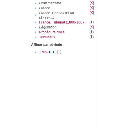
[X]
•
Droit maritime
[X]
•
France
[X]
France. Conseil d’Etat
•
(1799-....)
(1)
•
France. Tribunat (1800-1807)
[X]
•
Législation
(1)
•
Procédure civile
(1)
•
Tribunaux
Affiner par période
(1)
•
1789-1815