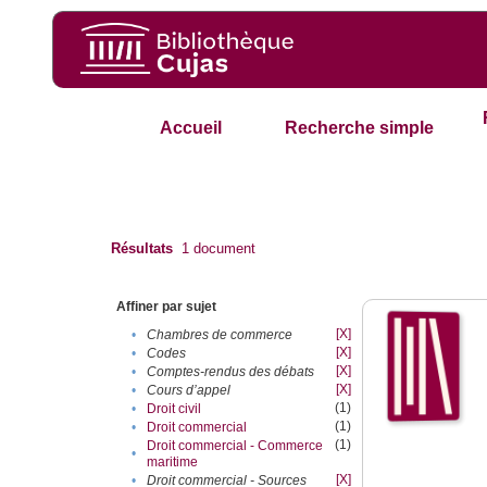
Accueil
Recherche simple
Résultats
1
document
Affiner par sujet
[X]
•
Chambres de commerce
[X]
•
Codes
[X]
•
Comptes-rendus des débats
[X]
•
Cours d’appel
(1)
•
Droit civil
(1)
•
Droit commercial
(1)
Droit commercial - Commerce
•
maritime
[X]
•
Droit commercial - Sources