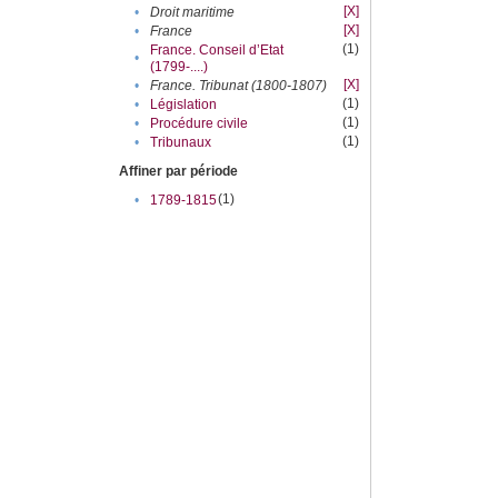
[X]
•
Droit maritime
[X]
•
France
(1)
France. Conseil d’Etat
•
(1799-....)
[X]
•
France. Tribunat (1800-1807)
(1)
•
Législation
(1)
•
Procédure civile
(1)
•
Tribunaux
Affiner par période
(1)
•
1789-1815