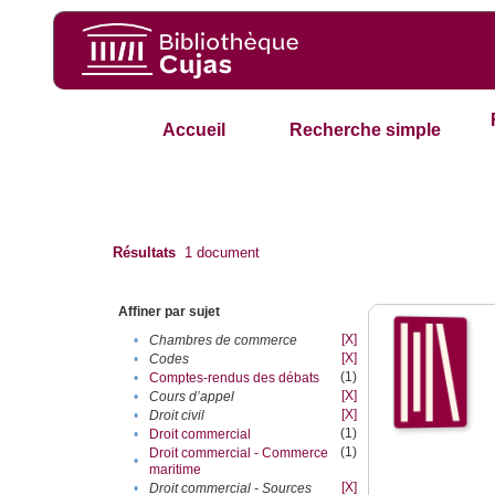
Accueil
Recherche simple
Résultats
1
document
Affiner par sujet
[X]
•
Chambres de commerce
[X]
•
Codes
(1)
•
Comptes-rendus des débats
[X]
•
Cours d’appel
[X]
•
Droit civil
(1)
•
Droit commercial
(1)
Droit commercial - Commerce
•
maritime
[X]
•
Droit commercial - Sources