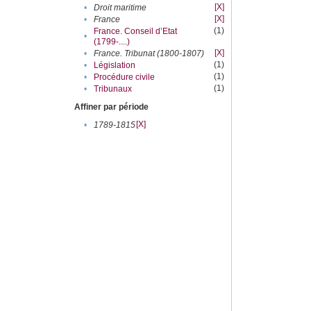
[X]
•
Droit maritime
[X]
•
France
(1)
France. Conseil d’Etat
•
(1799-....)
[X]
•
France. Tribunat (1800-1807)
(1)
•
Législation
(1)
•
Procédure civile
(1)
•
Tribunaux
Affiner par période
[X]
•
1789-1815