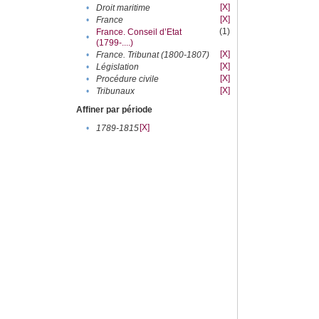
[X]
•
Droit maritime
[X]
•
France
(1)
France. Conseil d’Etat
•
(1799-....)
[X]
•
France. Tribunat (1800-1807)
[X]
•
Législation
[X]
•
Procédure civile
[X]
•
Tribunaux
Affiner par période
[X]
•
1789-1815