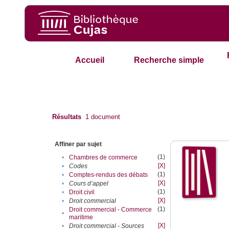
Accueil
Recherche simple
Résultats
1
document
Affiner par sujet
(1)
•
Chambres de commerce
[X]
•
Codes
(1)
•
Comptes-rendus des débats
[X]
•
Cours d’appel
(1)
•
Droit civil
[X]
•
Droit commercial
(1)
Droit commercial - Commerce
•
maritime
[X]
•
Droit commercial - Sources