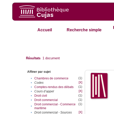
Accueil
Recherche simple
Résultats
1
document
Affiner par sujet
(1)
•
Chambres de commerce
[X]
•
Codes
(1)
•
Comptes-rendus des débats
[X]
•
Cours d’appel
(1)
•
Droit civil
(1)
•
Droit commercial
(1)
Droit commercial - Commerce
•
maritime
[X]
•
Droit commercial - Sources