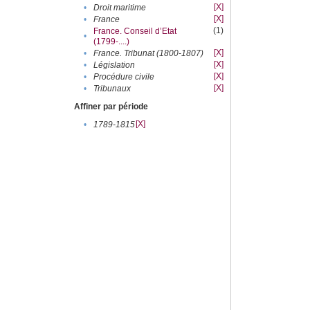
[X]
•
Droit maritime
[X]
•
France
(1)
France. Conseil d’Etat
•
(1799-....)
[X]
•
France. Tribunat (1800-1807)
[X]
•
Législation
[X]
•
Procédure civile
[X]
•
Tribunaux
Affiner par période
[X]
•
1789-1815