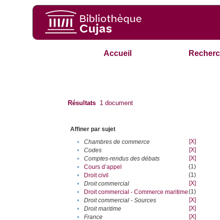
Accueil
Recherc
Résultats
1
document
Affiner par sujet
[X]
•
Chambres de commerce
[X]
•
Codes
[X]
•
Comptes-rendus des débats
(1)
•
Cours d’appel
(1)
•
Droit civil
[X]
•
Droit commercial
(1)
•
Droit commercial - Commerce maritime
[X]
•
Droit commercial - Sources
[X]
•
Droit maritime
[X]
•
France