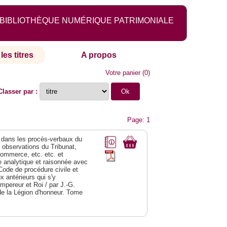
BIBLIOTHÈQUE NUMÉRIQUE PATRIMONIALE
les titres
A propos
Votre panier
(
0
)
Classer par :
Page: 1
dans les procès-verbaux du
s observations du Tribunat,
commerce, etc. etc. et
analytique et raisonnée avec
Code de procédure civile et
 antérieurs qui s'y
Empereur et Roi / par J.-G.
de la Légion d'honneur. Tome