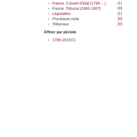
(1)
•
France. Conseil d’Etat (1799-....)
[X]
•
France. Tribunat (1800-1807)
(1)
•
Législation
[X]
•
Procédure civile
[X]
•
Tribunaux
Affiner par période
(1)
•
1789-1815