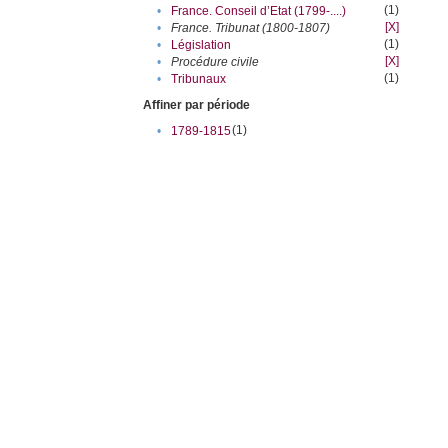
(1)
•
France. Conseil d’Etat (1799-....)
[X]
•
France. Tribunat (1800-1807)
(1)
•
Législation
[X]
•
Procédure civile
(1)
•
Tribunaux
Affiner par période
(1)
•
1789-1815