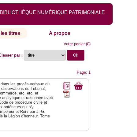
BIBLIOTHÈQUE NUMÉRIQUE PATRIMONIALE
les titres
A propos
Votre panier
(
0
)
Classer par :
Page: 1
dans les procès-verbaux du
s observations du Tribunat,
commerce, etc. etc. et
analytique et raisonnée avec
Code de procédure civile et
 antérieurs qui s'y
Empereur et Roi / par J.-G.
de la Légion d'honneur. Tome