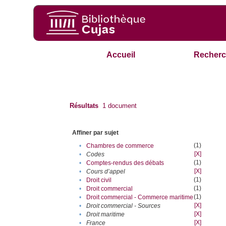
Accueil
Recherc
Résultats
1
document
Affiner par sujet
(1)
•
Chambres de commerce
[X]
•
Codes
(1)
•
Comptes-rendus des débats
[X]
•
Cours d’appel
(1)
•
Droit civil
(1)
•
Droit commercial
(1)
•
Droit commercial - Commerce maritime
[X]
•
Droit commercial - Sources
[X]
•
Droit maritime
[X]
•
France