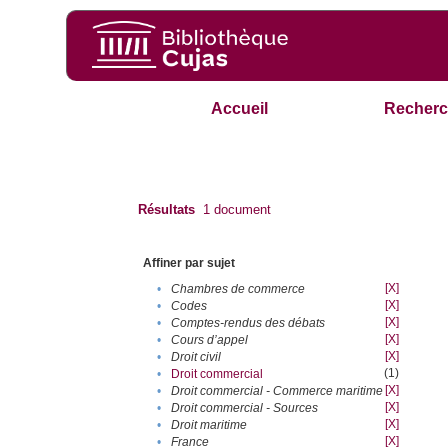
Accueil
Recherc
Résultats
1
document
Affiner par sujet
[X]
•
Chambres de commerce
[X]
•
Codes
[X]
•
Comptes-rendus des débats
[X]
•
Cours d’appel
[X]
•
Droit civil
(1)
•
Droit commercial
[X]
•
Droit commercial - Commerce maritime
[X]
•
Droit commercial - Sources
[X]
•
Droit maritime
[X]
•
France