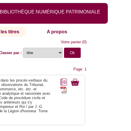
BIBLIOTHÈQUE NUMÉRIQUE PATRIMONIALE
les titres
A propos
Votre panier
(
0
)
Classer par :
Page: 1
dans les procès-verbaux du
s observations du Tribunat,
commerce, etc. etc. et
analytique et raisonnée avec
Code de procédure civile et
 antérieurs qui s'y
Empereur et Roi / par J.-G.
de la Légion d'honneur. Tome