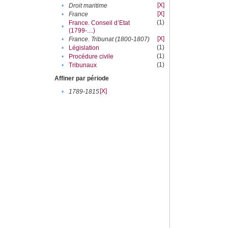
[X]
•
Droit maritime
[X]
•
France
(1)
France. Conseil d’Etat
•
(1799-....)
[X]
•
France. Tribunat (1800-1807)
(1)
•
Législation
(1)
•
Procédure civile
(1)
•
Tribunaux
Affiner par période
[X]
•
1789-1815