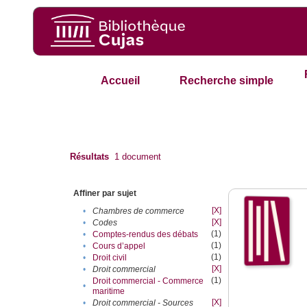
Accueil
Recherche simple
Résultats
1
document
Affiner par sujet
[X]
•
Chambres de commerce
[X]
•
Codes
(1)
•
Comptes-rendus des débats
(1)
•
Cours d’appel
(1)
•
Droit civil
[X]
•
Droit commercial
(1)
Droit commercial - Commerce
•
maritime
[X]
•
Droit commercial - Sources