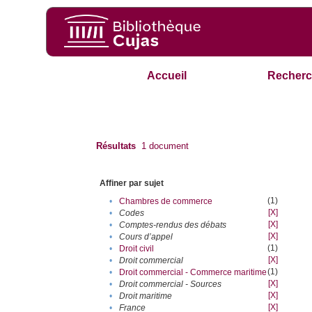
Accueil
Recherc
Résultats
1
document
Affiner par sujet
(1)
•
Chambres de commerce
[X]
•
Codes
[X]
•
Comptes-rendus des débats
[X]
•
Cours d’appel
(1)
•
Droit civil
[X]
•
Droit commercial
(1)
•
Droit commercial - Commerce maritime
[X]
•
Droit commercial - Sources
[X]
•
Droit maritime
[X]
•
France