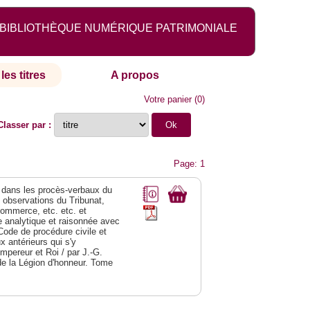
BIBLIOTHÈQUE NUMÉRIQUE PATRIMONIALE
les titres
A propos
Votre panier
(
0
)
Classer par :
Page: 1
dans les procès-verbaux du
s observations du Tribunat,
commerce, etc. etc. et
analytique et raisonnée avec
Code de procédure civile et
 antérieurs qui s'y
Empereur et Roi / par J.-G.
de la Légion d'honneur. Tome