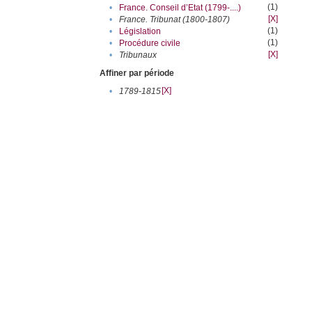
(1)
•
France. Conseil d’Etat (1799-....)
[X]
•
France. Tribunat (1800-1807)
(1)
•
Législation
(1)
•
Procédure civile
[X]
•
Tribunaux
Affiner par période
[X]
•
1789-1815