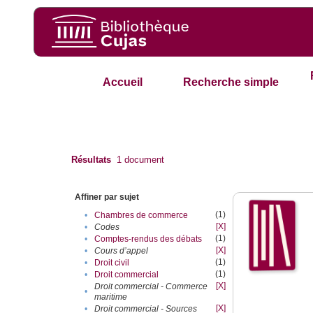
Accueil
Recherche simple
Résultats
1
document
Affiner par sujet
(1)
•
Chambres de commerce
[X]
•
Codes
(1)
•
Comptes-rendus des débats
[X]
•
Cours d’appel
(1)
•
Droit civil
(1)
•
Droit commercial
[X]
Droit commercial - Commerce
•
maritime
[X]
•
Droit commercial - Sources