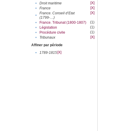
[X]
•
Droit maritime
[X]
•
France
[X]
France. Conseil d’Etat
•
(1799-....)
(1)
•
France. Tribunat (1800-1807)
(1)
•
Législation
(1)
•
Procédure civile
[X]
•
Tribunaux
Affiner par période
[X]
•
1789-1815