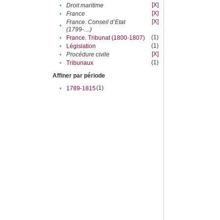
[X]
•
Droit maritime
[X]
•
France
[X]
France. Conseil d’Etat
•
(1799-....)
(1)
•
France. Tribunat (1800-1807)
(1)
•
Législation
[X]
•
Procédure civile
(1)
•
Tribunaux
Affiner par période
(1)
•
1789-1815