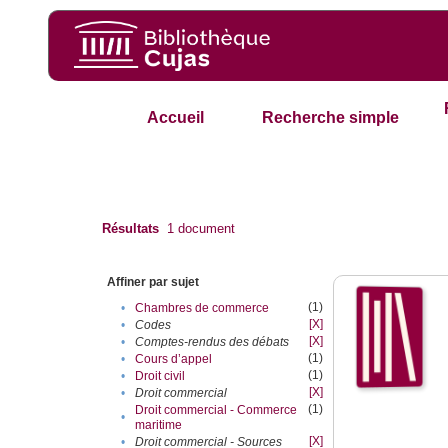
Accueil
Recherche simple
Résultats
1
document
Affiner par sujet
(1)
•
Chambres de commerce
[X]
•
Codes
[X]
•
Comptes-rendus des débats
(1)
•
Cours d’appel
(1)
•
Droit civil
[X]
•
Droit commercial
(1)
Droit commercial - Commerce
•
maritime
[X]
•
Droit commercial - Sources