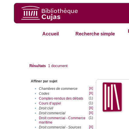
Accueil
Recherche simple
Résultats
1
document
Affiner par sujet
[X]
•
Chambres de commerce
[X]
•
Codes
(1)
•
Comptes-rendus des débats
(1)
•
Cours d’appel
[X]
•
Droit civil
[X]
•
Droit commercial
(1)
Droit commercial - Commerce
•
maritime
[X]
•
Droit commercial - Sources