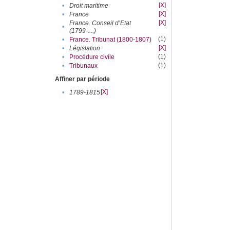
[X]
•
Droit maritime
[X]
•
France
[X]
France. Conseil d’Etat
•
(1799-....)
(1)
•
France. Tribunat (1800-1807)
[X]
•
Législation
(1)
•
Procédure civile
(1)
•
Tribunaux
Affiner par période
[X]
•
1789-1815