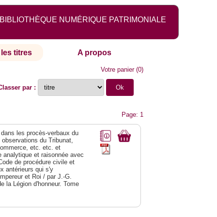
BIBLIOTHÈQUE NUMÉRIQUE PATRIMONIALE
les titres
A propos
Votre panier
(
0
)
Classer par :
Page: 1
dans les procès-verbaux du
s observations du Tribunat,
commerce, etc. etc. et
analytique et raisonnée avec
Code de procédure civile et
 antérieurs qui s'y
Empereur et Roi / par J.-G.
de la Légion d'honneur. Tome