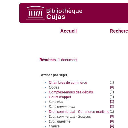
Accueil
Recherc
Résultats
1
document
Affiner par sujet
(1)
•
Chambres de commerce
[X]
•
Codes
(1)
•
Comptes-rendus des débats
(1)
•
Cours d’appel
[X]
•
Droit civil
[X]
•
Droit commercial
(1)
•
Droit commercial - Commerce maritime
[X]
•
Droit commercial - Sources
[X]
•
Droit maritime
[X]
•
France