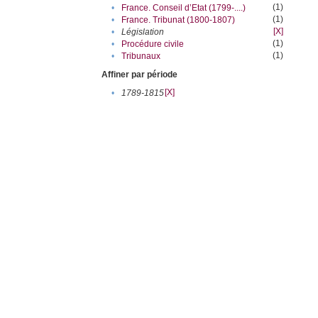
(1)
•
France. Conseil d’Etat (1799-....)
(1)
•
France. Tribunat (1800-1807)
[X]
•
Législation
(1)
•
Procédure civile
(1)
•
Tribunaux
Affiner par période
[X]
•
1789-1815