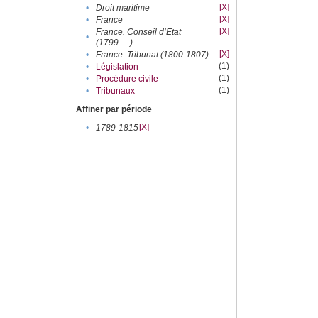
[X]
•
Droit maritime
[X]
•
France
[X]
France. Conseil d’Etat
•
(1799-....)
[X]
•
France. Tribunat (1800-1807)
(1)
•
Législation
(1)
•
Procédure civile
(1)
•
Tribunaux
Affiner par période
[X]
•
1789-1815