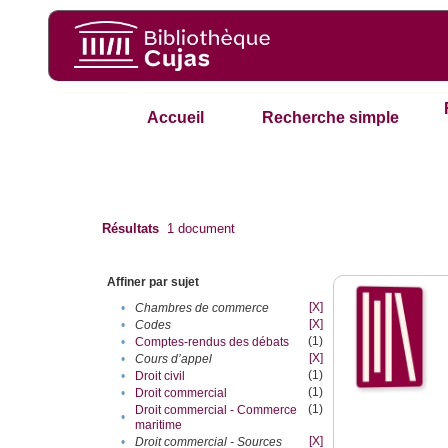
Accueil
Recherche simple
Résultats
1
document
Affiner par sujet
[X]
•
Chambres de commerce
[X]
•
Codes
(1)
•
Comptes-rendus des débats
[X]
•
Cours d’appel
(1)
•
Droit civil
(1)
•
Droit commercial
(1)
Droit commercial - Commerce
•
maritime
[X]
•
Droit commercial - Sources