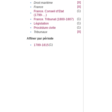
[X]
•
Droit maritime
[X]
•
France
(1)
France. Conseil d’Etat
•
(1799-....)
(1)
•
France. Tribunat (1800-1807)
(1)
•
Législation
(1)
•
Procédure civile
[X]
•
Tribunaux
Affiner par période
(1)
•
1789-1815