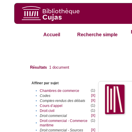
Accueil
Recherche simple
Résultats
1
document
Affiner par sujet
(1)
•
Chambres de commerce
[X]
•
Codes
[X]
•
Comptes-rendus des débats
(1)
•
Cours d’appel
(1)
•
Droit civil
[X]
•
Droit commercial
(1)
Droit commercial - Commerce
•
maritime
[X]
•
Droit commercial - Sources