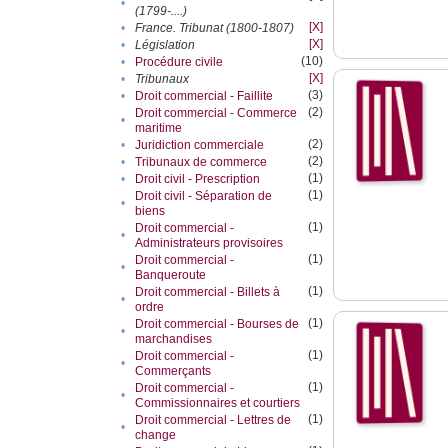
•
(1799-....)
[X]
•
France. Tribunat (1800-1807)
[X]
•
Législation
(10)
•
Procédure civile
[X]
•
Tribunaux
(3)
•
Droit commercial - Faillite
(2)
Droit commercial - Commerce
•
maritime
(2)
•
Juridiction commerciale
(2)
•
Tribunaux de commerce
(1)
•
Droit civil - Prescription
(1)
Droit civil - Séparation de
•
biens
(1)
Droit commercial -
•
Administrateurs provisoires
(1)
Droit commercial -
•
Banqueroute
(1)
Droit commercial - Billets à
•
ordre
(1)
Droit commercial - Bourses de
•
marchandises
(1)
Droit commercial -
•
Commerçants
(1)
Droit commercial -
•
Commissionnaires et courtiers
(1)
Droit commercial - Lettres de
•
change