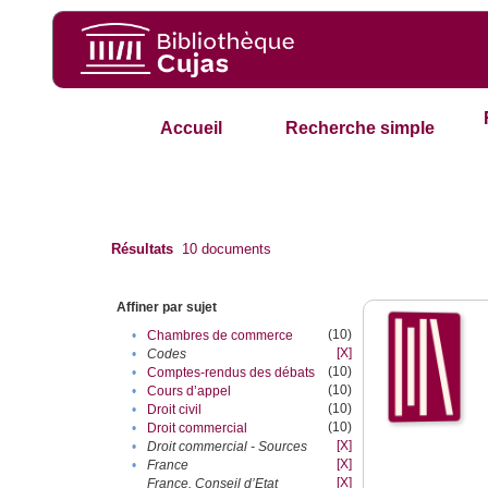
Accueil
Recherche simple
Résultats
10
documents
Affiner par sujet
(10)
•
Chambres de commerce
[X]
•
Codes
(10)
•
Comptes-rendus des débats
(10)
•
Cours d’appel
(10)
•
Droit civil
(10)
•
Droit commercial
[X]
•
Droit commercial - Sources
[X]
•
France
[X]
France. Conseil d’Etat