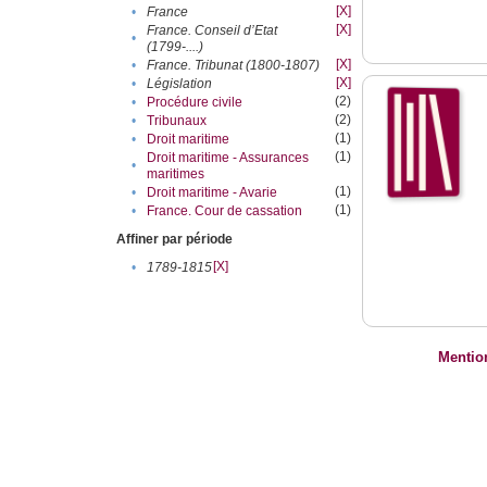
[X]
•
France
[X]
France. Conseil d’Etat
•
(1799-....)
[X]
•
France. Tribunat (1800-1807)
[X]
•
Législation
(2)
•
Procédure civile
(2)
•
Tribunaux
(1)
•
Droit maritime
(1)
Droit maritime - Assurances
•
maritimes
(1)
•
Droit maritime - Avarie
(1)
•
France. Cour de cassation
Affiner par période
[X]
•
1789-1815
Mentio