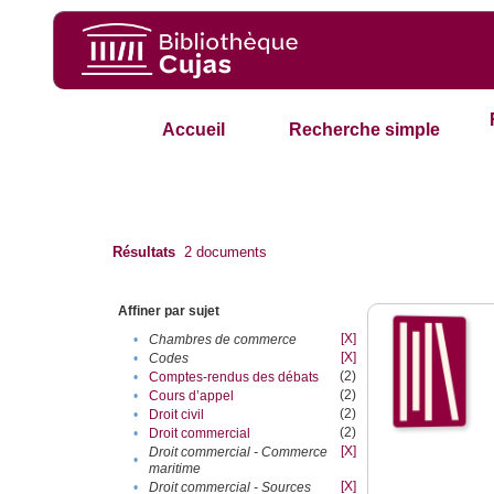
Accueil
Recherche simple
Résultats
2
documents
Affiner par sujet
[X]
•
Chambres de commerce
[X]
•
Codes
(2)
•
Comptes-rendus des débats
(2)
•
Cours d’appel
(2)
•
Droit civil
(2)
•
Droit commercial
[X]
Droit commercial - Commerce
•
maritime
[X]
•
Droit commercial - Sources