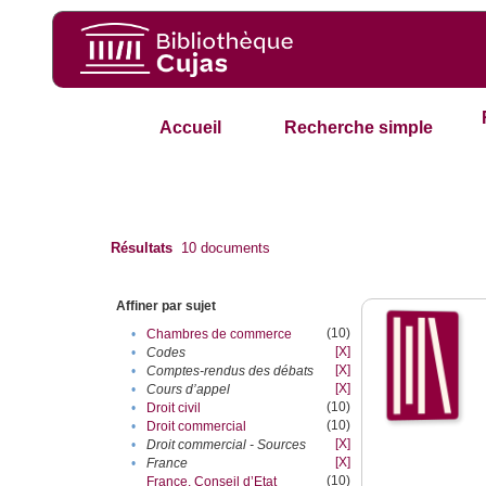
Accueil
Recherche simple
Résultats
10
documents
Affiner par sujet
(10)
•
Chambres de commerce
[X]
•
Codes
[X]
•
Comptes-rendus des débats
[X]
•
Cours d’appel
(10)
•
Droit civil
(10)
•
Droit commercial
[X]
•
Droit commercial - Sources
[X]
•
France
(10)
France. Conseil d’Etat