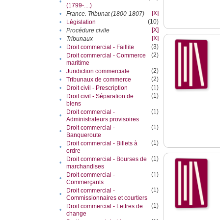
•
(1799-....)
[X]
•
France. Tribunat (1800-1807)
(10)
•
Législation
[X]
•
Procédure civile
[X]
•
Tribunaux
(3)
•
Droit commercial - Faillite
(2)
Droit commercial - Commerce
•
maritime
(2)
•
Juridiction commerciale
(2)
•
Tribunaux de commerce
(1)
•
Droit civil - Prescription
(1)
Droit civil - Séparation de
•
biens
(1)
Droit commercial -
•
Administrateurs provisoires
(1)
Droit commercial -
•
Banqueroute
(1)
Droit commercial - Billets à
•
ordre
(1)
Droit commercial - Bourses de
•
marchandises
(1)
Droit commercial -
•
Commerçants
(1)
Droit commercial -
•
Commissionnaires et courtiers
(1)
Droit commercial - Lettres de
•
change