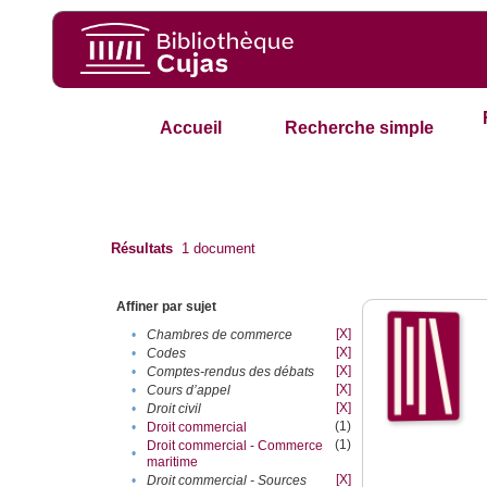
Accueil
Recherche simple
Résultats
1
document
Affiner par sujet
[X]
•
Chambres de commerce
[X]
•
Codes
[X]
•
Comptes-rendus des débats
[X]
•
Cours d’appel
[X]
•
Droit civil
(1)
•
Droit commercial
(1)
Droit commercial - Commerce
•
maritime
[X]
•
Droit commercial - Sources