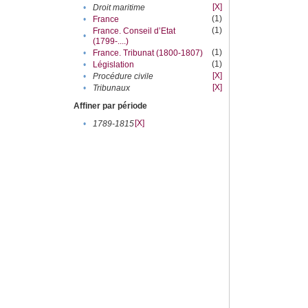
[X]
•
Droit maritime
(1)
•
France
(1)
France. Conseil d’Etat
•
(1799-....)
(1)
•
France. Tribunat (1800-1807)
(1)
•
Législation
[X]
•
Procédure civile
[X]
•
Tribunaux
Affiner par période
[X]
•
1789-1815