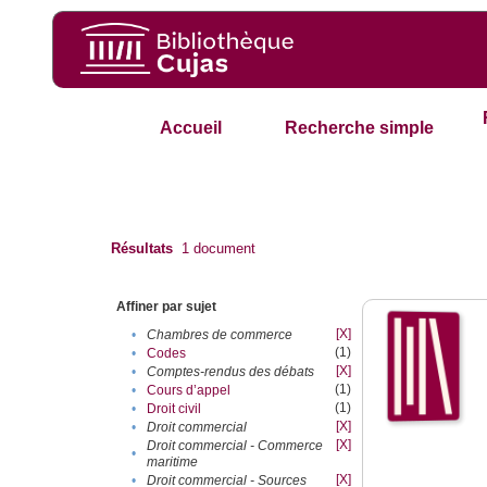
Accueil
Recherche simple
Résultats
1
document
Affiner par sujet
[X]
•
Chambres de commerce
(1)
•
Codes
[X]
•
Comptes-rendus des débats
(1)
•
Cours d’appel
(1)
•
Droit civil
[X]
•
Droit commercial
[X]
Droit commercial - Commerce
•
maritime
[X]
•
Droit commercial - Sources