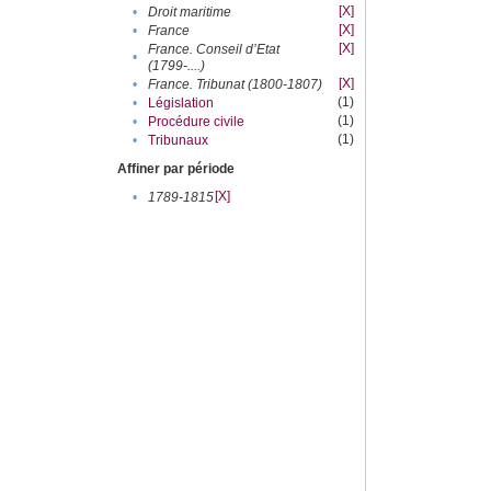
[X]
•
Droit maritime
[X]
•
France
[X]
France. Conseil d’Etat
•
(1799-....)
[X]
•
France. Tribunat (1800-1807)
(1)
•
Législation
(1)
•
Procédure civile
(1)
•
Tribunaux
Affiner par période
[X]
•
1789-1815