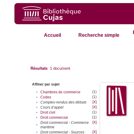
Accueil
Recherche simple
Résultats
1
document
Affiner par sujet
(1)
•
Chambres de commerce
(1)
•
Codes
[X]
•
Comptes-rendus des débats
[X]
•
Cours d’appel
(1)
•
Droit civil
(1)
•
Droit commercial
[X]
Droit commercial - Commerce
•
maritime
[X]
•
Droit commercial - Sources