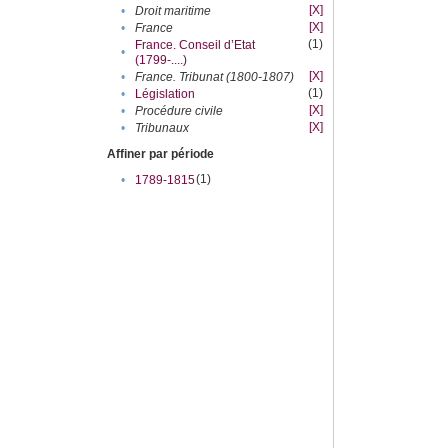
[X]
•
Droit maritime
[X]
•
France
(1)
France. Conseil d’Etat
•
(1799-....)
[X]
•
France. Tribunat (1800-1807)
(1)
•
Législation
[X]
•
Procédure civile
[X]
•
Tribunaux
Affiner par période
(1)
•
1789-1815