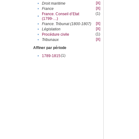
[X]
•
Droit maritime
[X]
•
France
(1)
France. Conseil d’Etat
•
(1799-....)
[X]
•
France. Tribunat (1800-1807)
[X]
•
Législation
(1)
•
Procédure civile
[X]
•
Tribunaux
Affiner par période
(1)
•
1789-1815