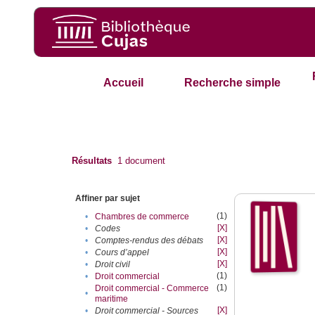
Accueil
Recherche simple
Résultats
1
document
Affiner par sujet
(1)
•
Chambres de commerce
[X]
•
Codes
[X]
•
Comptes-rendus des débats
[X]
•
Cours d’appel
[X]
•
Droit civil
(1)
•
Droit commercial
(1)
Droit commercial - Commerce
•
maritime
[X]
•
Droit commercial - Sources