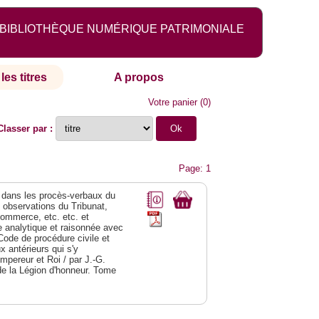
BIBLIOTHÈQUE NUMÉRIQUE PATRIMONIALE
les titres
A propos
Votre panier
(
0
)
Classer par :
Page: 1
dans les procès-verbaux du
s observations du Tribunat,
commerce, etc. etc. et
analytique et raisonnée avec
Code de procédure civile et
 antérieurs qui s'y
Empereur et Roi / par J.-G.
de la Légion d'honneur. Tome