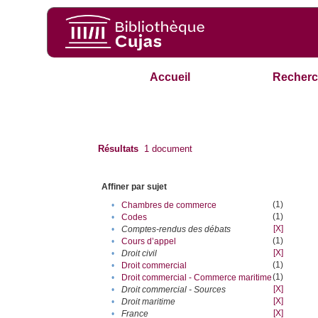
Accueil
Recherc
Résultats
1
document
Affiner par sujet
(1)
•
Chambres de commerce
(1)
•
Codes
[X]
•
Comptes-rendus des débats
(1)
•
Cours d’appel
[X]
•
Droit civil
(1)
•
Droit commercial
(1)
•
Droit commercial - Commerce maritime
[X]
•
Droit commercial - Sources
[X]
•
Droit maritime
[X]
•
France