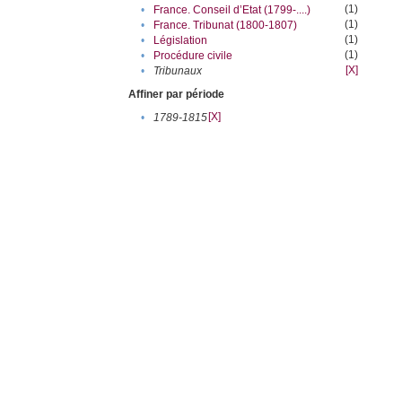
(1)
•
France. Conseil d’Etat (1799-....)
(1)
•
France. Tribunat (1800-1807)
(1)
•
Législation
(1)
•
Procédure civile
[X]
•
Tribunaux
Affiner par période
[X]
•
1789-1815