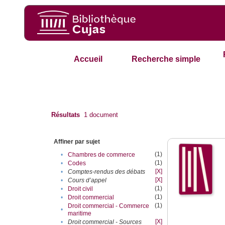
Accueil
Recherche simple
Résultats
1
document
Affiner par sujet
(1)
•
Chambres de commerce
(1)
•
Codes
[X]
•
Comptes-rendus des débats
[X]
•
Cours d’appel
(1)
•
Droit civil
(1)
•
Droit commercial
(1)
Droit commercial - Commerce
•
maritime
[X]
•
Droit commercial - Sources