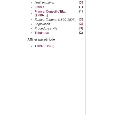
[X]
•
Droit maritime
(1)
•
France
(1)
France. Conseil d’Etat
•
(1799-....)
[X]
•
France. Tribunat (1800-1807)
[X]
•
Législation
[X]
•
Procédure civile
(1)
•
Tribunaux
Affiner par période
(1)
•
1789-1815