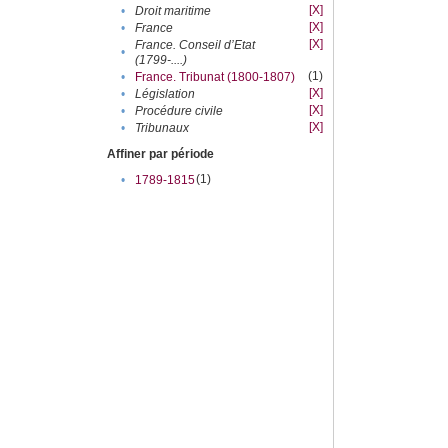
[X]
•
Droit maritime
[X]
•
France
[X]
France. Conseil d’Etat
•
(1799-....)
(1)
•
France. Tribunat (1800-1807)
[X]
•
Législation
[X]
•
Procédure civile
[X]
•
Tribunaux
Affiner par période
(1)
•
1789-1815