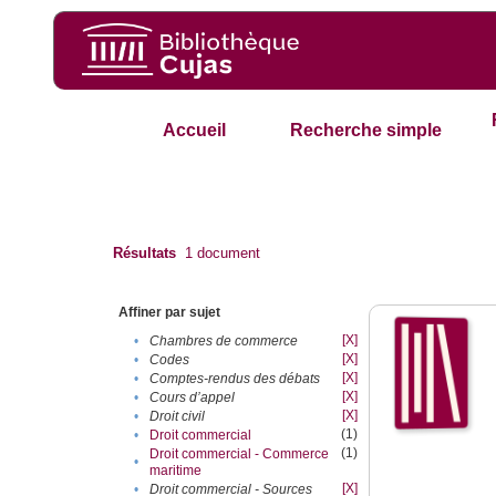
Accueil
Recherche simple
Résultats
1
document
Affiner par sujet
[X]
•
Chambres de commerce
[X]
•
Codes
[X]
•
Comptes-rendus des débats
[X]
•
Cours d’appel
[X]
•
Droit civil
(1)
•
Droit commercial
(1)
Droit commercial - Commerce
•
maritime
[X]
•
Droit commercial - Sources