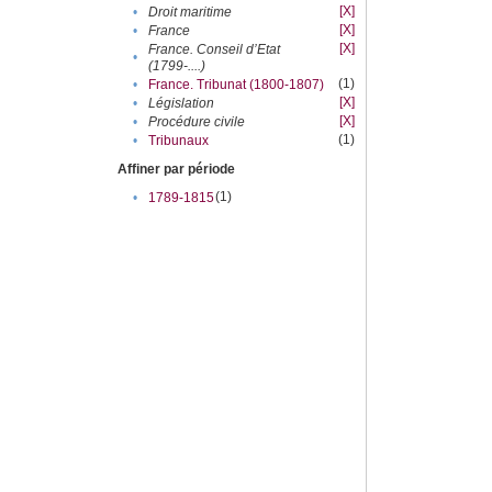
[X]
•
Droit maritime
[X]
•
France
[X]
France. Conseil d’Etat
•
(1799-....)
(1)
•
France. Tribunat (1800-1807)
[X]
•
Législation
[X]
•
Procédure civile
(1)
•
Tribunaux
Affiner par période
(1)
•
1789-1815