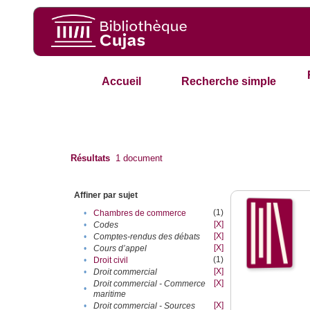
Accueil
Recherche simple
Résultats
1
document
Affiner par sujet
(1)
•
Chambres de commerce
[X]
•
Codes
[X]
•
Comptes-rendus des débats
[X]
•
Cours d’appel
(1)
•
Droit civil
[X]
•
Droit commercial
[X]
Droit commercial - Commerce
•
maritime
[X]
•
Droit commercial - Sources