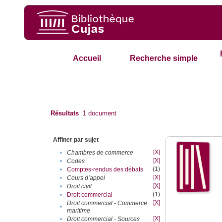
Accueil
Recherche simple
Résultats
1
document
Affiner par sujet
[X]
•
Chambres de commerce
[X]
•
Codes
(1)
•
Comptes-rendus des débats
[X]
•
Cours d’appel
[X]
•
Droit civil
(1)
•
Droit commercial
[X]
Droit commercial - Commerce
•
maritime
[X]
•
Droit commercial - Sources