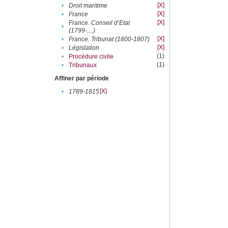
[X]
•
Droit maritime
[X]
•
France
[X]
France. Conseil d’Etat
•
(1799-....)
[X]
•
France. Tribunat (1800-1807)
[X]
•
Législation
(1)
•
Procédure civile
(1)
•
Tribunaux
Affiner par période
[X]
•
1789-1815