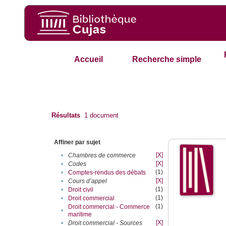
Accueil
Recherche simple
Résultats
1
document
Affiner par sujet
[X]
•
Chambres de commerce
[X]
•
Codes
(1)
•
Comptes-rendus des débats
[X]
•
Cours d’appel
(1)
•
Droit civil
(1)
•
Droit commercial
(1)
Droit commercial - Commerce
•
maritime
[X]
•
Droit commercial - Sources