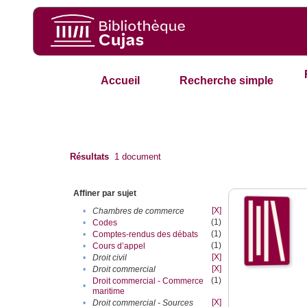
Accueil
Recherche simple
Résultats
1
document
Affiner par sujet
[X]
•
Chambres de commerce
(1)
•
Codes
(1)
•
Comptes-rendus des débats
(1)
•
Cours d’appel
[X]
•
Droit civil
[X]
•
Droit commercial
(1)
Droit commercial - Commerce
•
maritime
[X]
•
Droit commercial - Sources