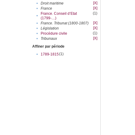
[X]
•
Droit maritime
[X]
•
France
(1)
France. Conseil d’Etat
•
(1799-....)
[X]
•
France. Tribunat (1800-1807)
[X]
•
Législation
(1)
•
Procédure civile
[X]
•
Tribunaux
Affiner par période
(1)
•
1789-1815